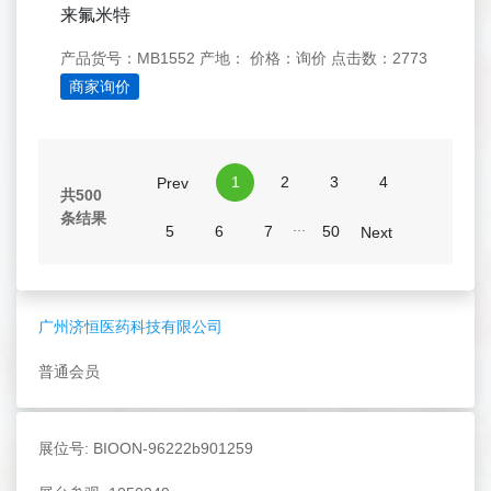
来氟米特
产品货号：MB1552
产地：
价格：询价
点击数：2773
商家询价
1
2
3
4
Prev
共500
条结果
...
5
6
7
50
Next
广州济恒医药科技有限公司
普通会员
展位号: BIOON-96222b901259